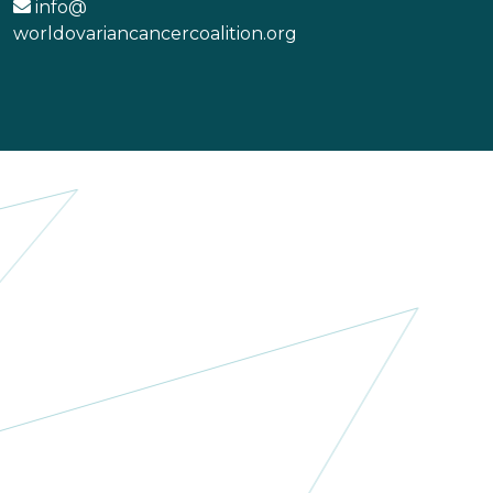
info@
worldovariancancercoalition.org